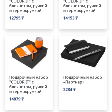
"COLOR IT" c
"COLOR IT" c
блокнотом, ручкой
блокнотом, ручкой
и термокружкой
и термокружкой
12795 ₸
14153 ₸
Подарочный набор
Подарочный набор
"COLOR IT" c
«Партнер»
блокнотом, ручкой
2234 ₸
и термокружкой
14879 ₸