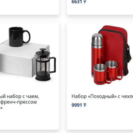
6631 ₸
й набор с чаем,
Набор «Походный» с чех
 френч-прессом
9991 ₸
»