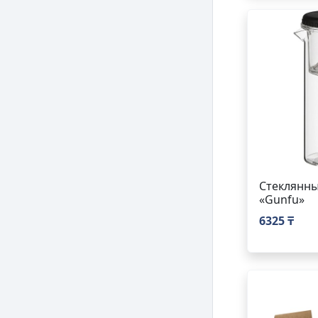
Стеклянны
«Gunfu»
6325 ₸