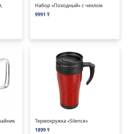
,
Набор «Походный» с чехлом
9991 ₸
чайник
Термокружка «Silence»
1899 ₸