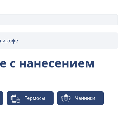
я и кофе
фе с нанесением
Термосы
Чайники