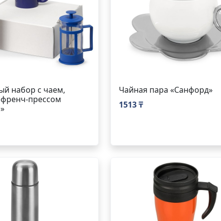
й набор с чаем,
Чайная пара «Санфорд»
 френч-прессом
1513 ₸
»