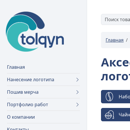
Главная
Аксе
Главная
лого
Нанесение логотипа
Пошив мерча
Набо
Портфолио работ
Чайн
О компании
Контакты