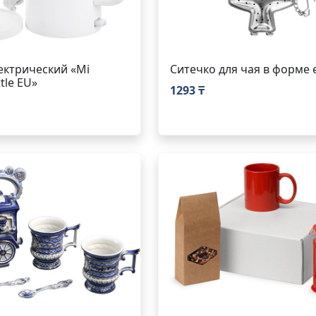
ектрический «Mi
Ситечко для чая в форме 
ttle EU»
1293 ₸