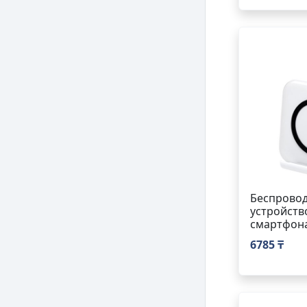
Беспровод
устройств
смартфона
6785 ₸