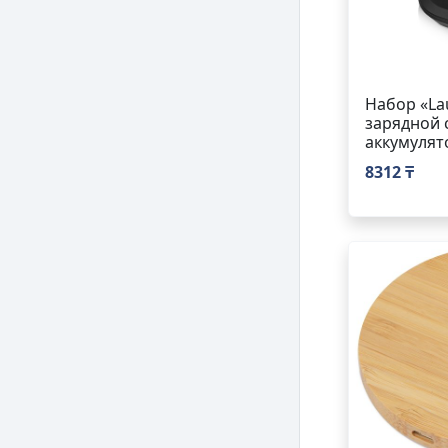
Набор «La
зарядной 
аккумуля
8312 ₸