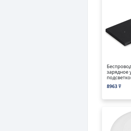
Беспровод
зарядное у
подсветкой
8963 ₸