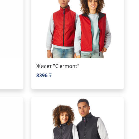
Жилет "Clermont"
8396 ₸