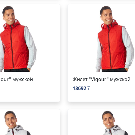
gour" мужской
Жилет "Vigour" мужской
18692 ₸