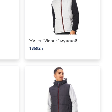
Жилет "Vigour" мужской
18692 ₸