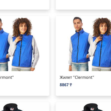
ermont"
Жилет "Clermont"
8867 ₸