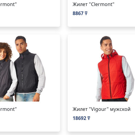
ermont"
Жилет "Clermont"
8867 ₸
ermont"
Жилет "Vigour" мужской
18692 ₸