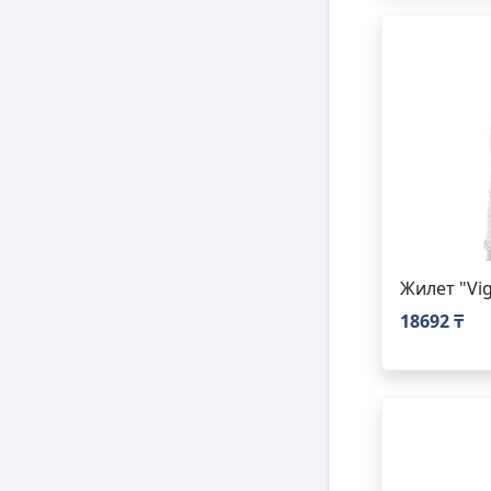
Жилет "Vi
18692 ₸