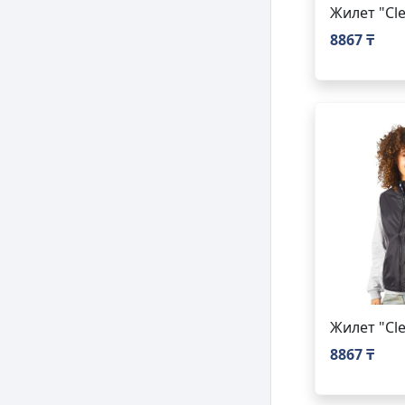
Жилет "Cl
8867 ₸
Жилет "Cl
8867 ₸