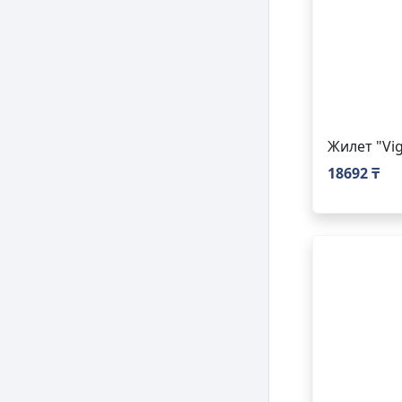
Жилет "Vi
18692 ₸