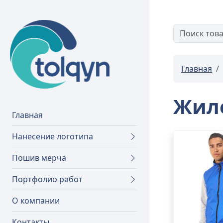
Главная
Жиле
Главная
Нанесение логотипа
Пошив мерча
Портфолио работ
О компании
Контакты