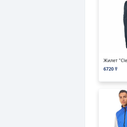
Жилет "Cl
6720 ₸