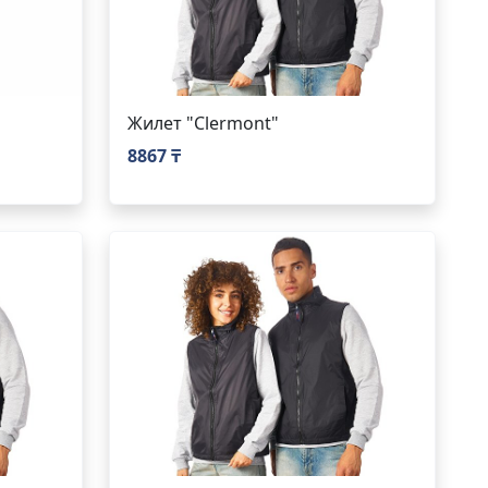
Жилет "Clermont"
8867 ₸