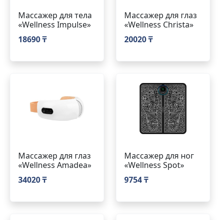
Массажер для тела
Массажер для глаз
«Wellness Impulse»
«Wellness Christa»
18690 ₸
20020 ₸
Массажер для глаз
Массажер для ног
«Wellness Amadea»
«Wellness Spot»
34020 ₸
9754 ₸