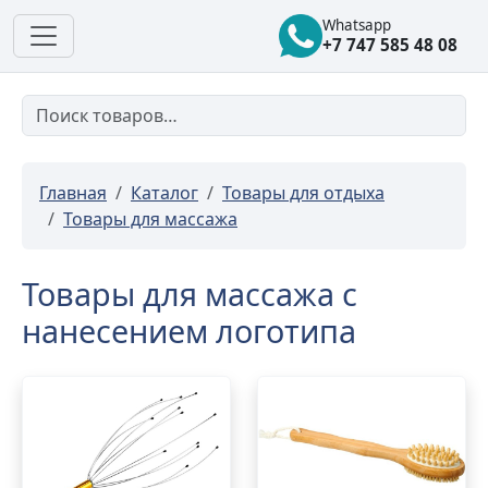
Whatsapp
+7 747 585 48 08
Главная
Каталог
Товары для отдыха
Товары для массажа
Товары для массажа с
нанесением логотипа