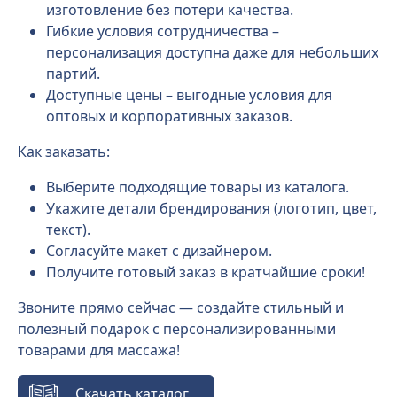
изготовление без потери качества.
Гибкие условия сотрудничества –
персонализация доступна даже для небольших
партий.
Доступные цены – выгодные условия для
оптовых и корпоративных заказов.
Как заказать:
Выберите подходящие товары из каталога.
Укажите детали брендирования (логотип, цвет,
текст).
Согласуйте макет с дизайнером.
Получите готовый заказ в кратчайшие сроки!
Звоните прямо сейчас — создайте стильный и
полезный подарок с персонализированными
товарами для массажа!
Скачать каталог