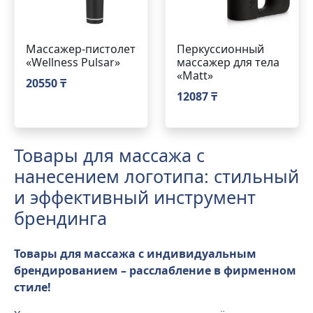
Массажер-пистолет
Перкуссионный
«Wellness Pulsar»
массажер для тела
«Matt»
20550 ₸
12087 ₸
Товары для массажа с
нанесением логотипа: стильный
и эффективный инструмент
брендинга
Товары для массажа с индивидуальным
брендированием – расслабление в фирменном
стиле!