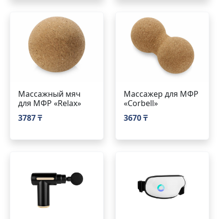
Массажный мяч
Массажер для МФР
для МФР «Relax»
«Corbell»
3787 ₸
3670 ₸