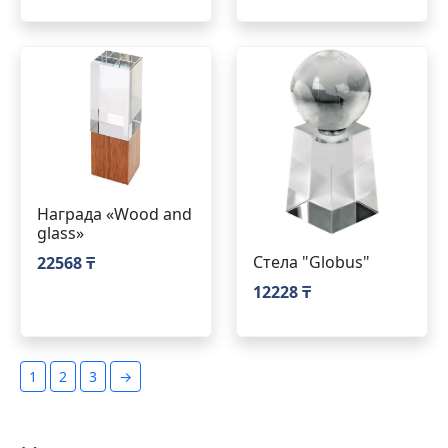
Награда «Wood and
glass»
Стела "Globus"
22568 ₸
12228 ₸
1
2
3
→