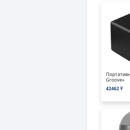
Портативн
Groove»
42462 ₸