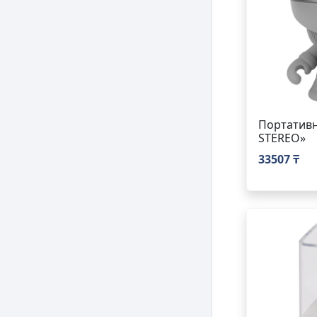
Портативн
STEREO»
33507 ₸