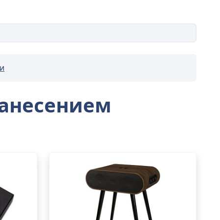
и
нанесением