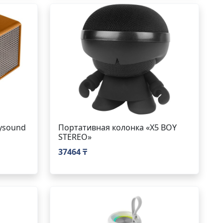
ysound
Портативная колонка «X5 BOY
STEREO»
37464 ₸