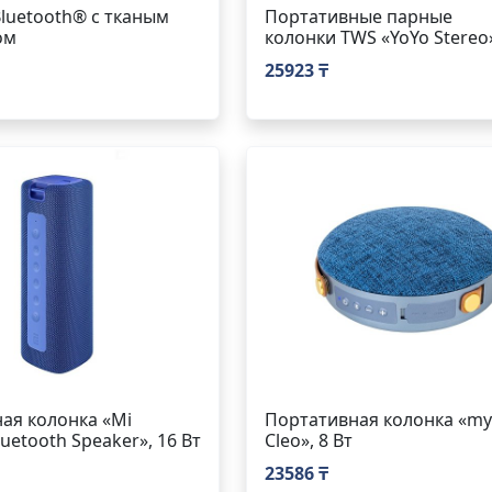
luetooth® с тканым
Портативные парные
ом
колонки TWS «YoYo Stereo
25923 ₸
ая колонка «Mi
Портативная колонка «m
luetooth Speaker», 16 Вт
Cleo», 8 Вт
23586 ₸