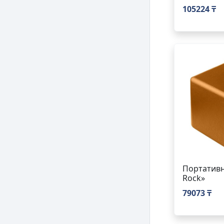
105224 ₸
Портативн
Rock»
79073 ₸