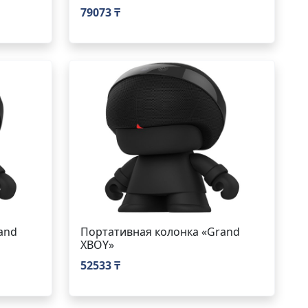
79073 ₸
and
Портативная колонка «Grand
XBOY»
52533 ₸