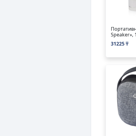
Портативн
Speaker», 
31225 ₸