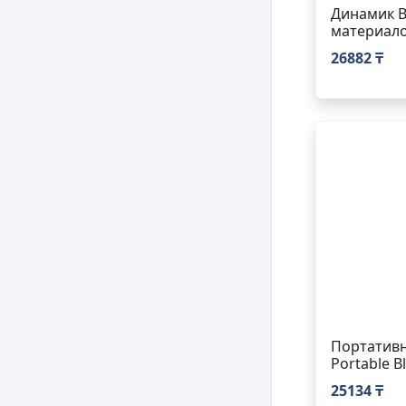
Динамик B
материал
26882 ₸
Портативн
Portable B
25134 ₸