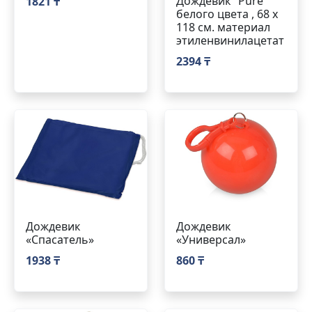
Дождевик "Pure"
1821 ₸
белого цвета , 68 х
118 см. материал
этиленвинилацетат
2394 ₸
Дождевик
Дождевик
«Спасатель»
«Универсал»
1938 ₸
860 ₸