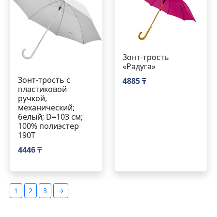
Зонт-трость
«Радуга»
Зонт-трость с
4885 ₸
пластиковой
ручкой,
механический;
белый; D=103 см;
100% полиэстер
190T
4446 ₸
1
2
3
→