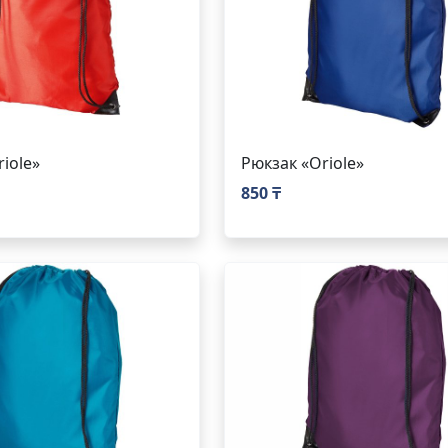
iole»
Рюкзак «Oriole»
850 ₸