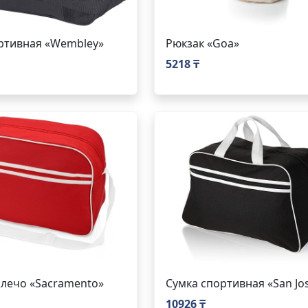
ртивная «Wembley»
Рюкзак «Goa»
5218 ₸
плечо «Sacramento»
Сумка спортивная «San Jo
10926 ₸