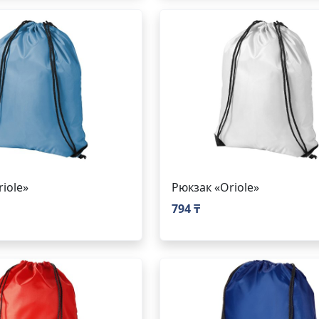
iole»
Рюкзак «Oriole»
794 ₸