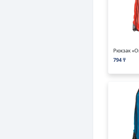
Рюкзак «Or
794 ₸