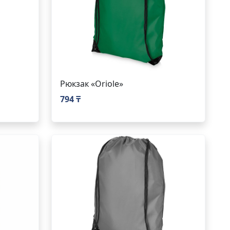
Рюкзак «Oriole»
794 ₸