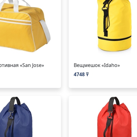
ртивная «San Jose»
Вещмешок «Idaho»
4748 ₸