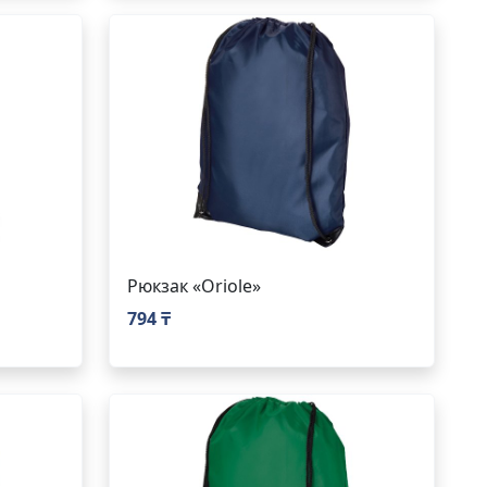
Рюкзак «Oriole»
794 ₸