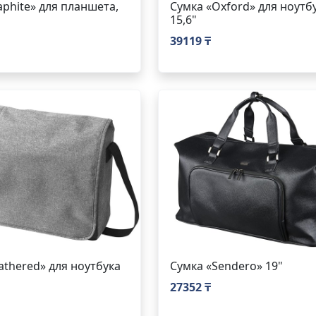
aphite» для планшета,
Сумка «Oxford» для ноутб
15,6"
39119 ₸
athered» для ноутбука
Сумка «Sendero» 19"
27352 ₸