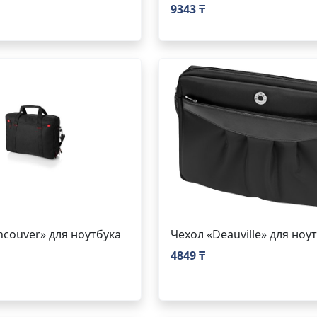
9343 ₸
ncouver» для ноутбука
Чехол «Deauville» для ноу
4849 ₸