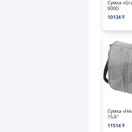
Сумка «Gr
600D
10134 ₸
Сумка «He
15,6"
11514 ₸