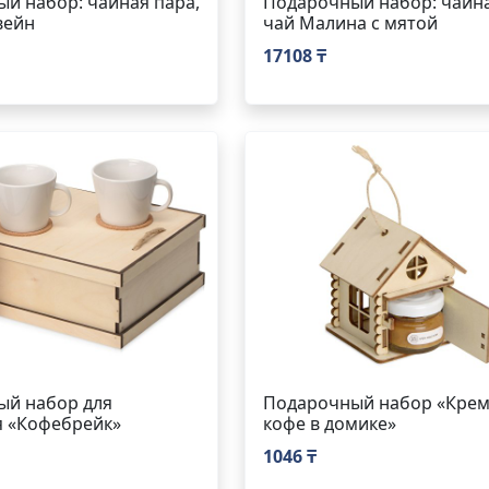
й набор: чайная пара,
Подарочный набор: чайна
вейн
чай Малина с мятой
17108 ₸
ый набор для
Подарочный набор «Крем
я «Кофебрейк»
кофе в домике»
1046 ₸