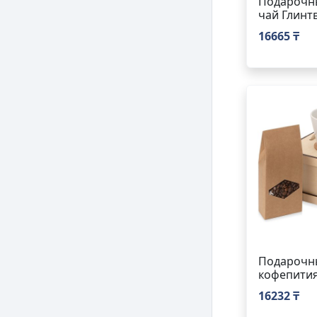
Подарочны
чай Глинт
16665 ₸
Подарочн
кофепити
16232 ₸