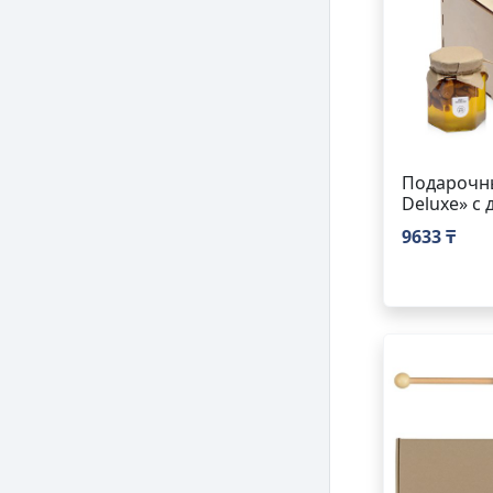
Подарочны
Deluxe» с
9633 ₸