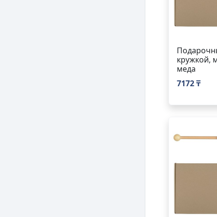
Подарочны
кружкой, 
меда
7172 ₸