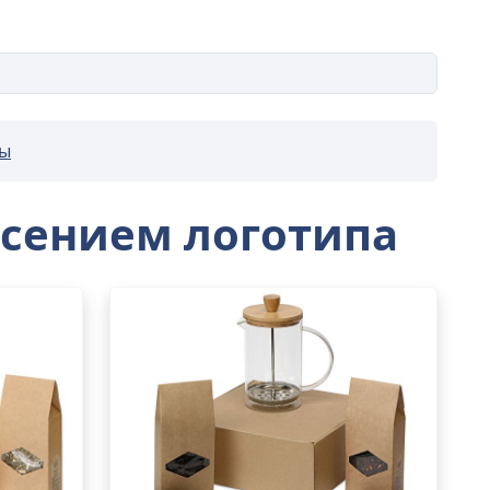
ры
есением логотипа