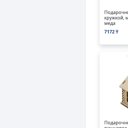
Подарочны
кружкой, 
меда
7172 ₸
Подарочн