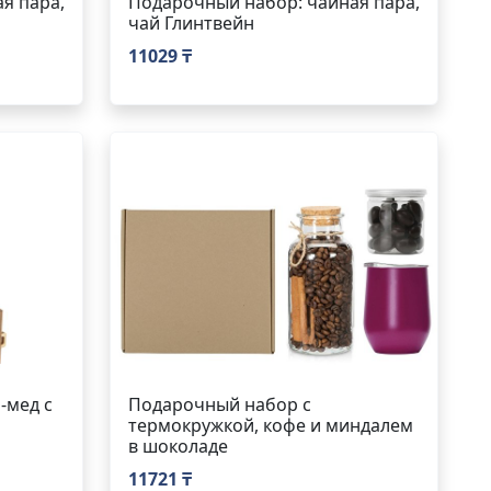
я пара,
Подарочный набор: чайная пара,
чай Глинтвейн
11029 ₸
-мед с
Подарочный набор с
термокружкой, кофе и миндалем
в шоколаде
11721 ₸