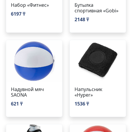
Набор «Фитнес»
Бутылка
спортивная «Gobi»
6197 ₸
2148 ₸
Надувной мяч
Напульсник
SAONA
«Hyper»
621 ₸
1536 ₸