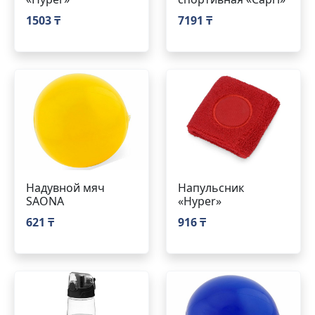
1503 ₸
7191 ₸
Надувной мяч
Напульсник
SAONA
«Hyper»
621 ₸
916 ₸