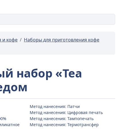
я и кофе
Наборы для приготовления кофе
й набор «Tea
ледом
Метод нанесения: Патчи
Метод нанесения: Цифровая печать
00%
Метод нанесения: Тампопечать
иликатное
Метод нанесения: Термотрансфер