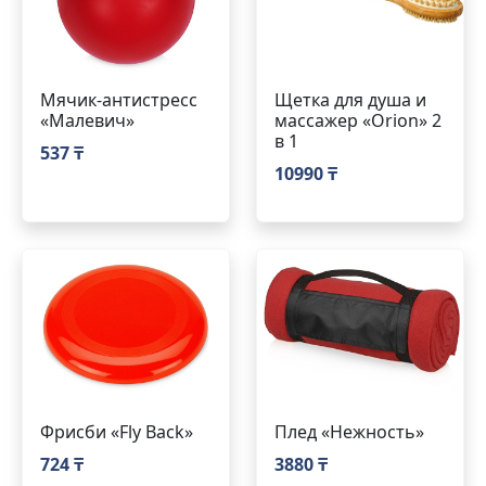
Мячик-антистресс
Щетка для душа и
«Малевич»
массажер «Orion» 2
в 1
537 ₸
10990 ₸
Фрисби «Fly Back»
Плед «Нежность»
724 ₸
3880 ₸