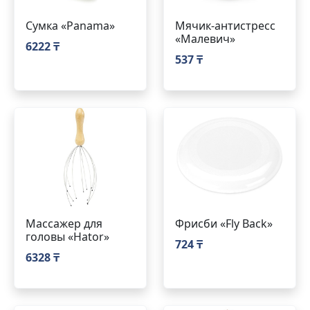
Сумка «Panama»
Мячик-антистресс
«Малевич»
6222 ₸
537 ₸
Массажер для
Фрисби «Fly Back»
головы «Hator»
724 ₸
6328 ₸