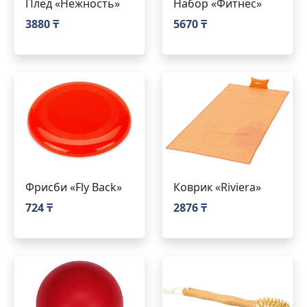
Плед «Нежность»
Набор «Фитнес»
3880 ₸
5670 ₸
Фрисби «Fly Back»
Коврик «Riviera»
724 ₸
2876 ₸