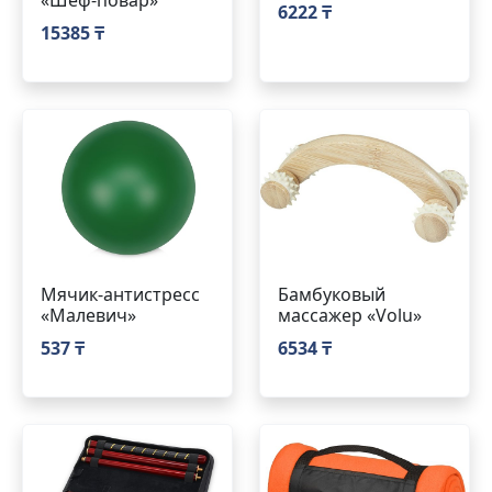
«Шеф-повар»
6222 ₸
15385 ₸
Мячик-антистресс
Бамбуковый
«Малевич»
массажер «Volu»
537 ₸
6534 ₸