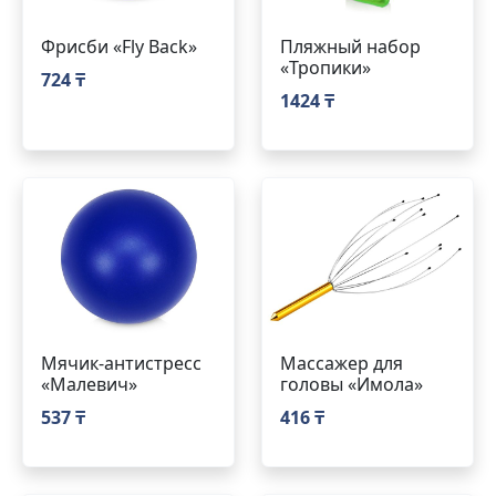
Фрисби «Fly Back»
Пляжный набор
«Тропики»
724 ₸
1424 ₸
Мячик-антистресс
Массажер для
«Малевич»
головы «Имола»
537 ₸
416 ₸