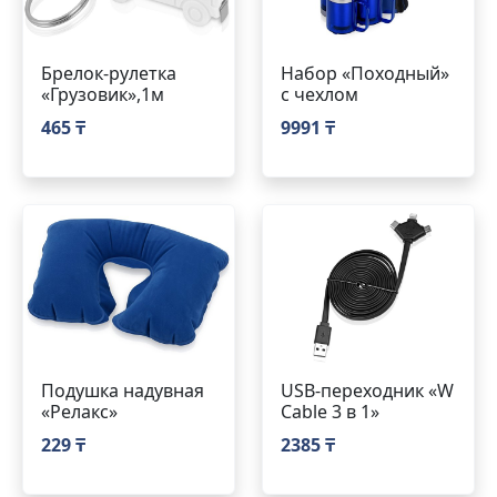
Брелок-рулетка
Набор «Походный»
«Грузовик»,1м
с чехлом
465 ₸
9991 ₸
Подушка надувная
USB-переходник «W
«Релакс»
Cable 3 в 1»
229 ₸
2385 ₸