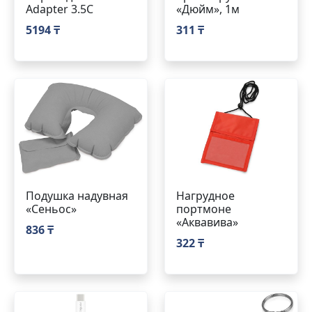
Adapter 3.5C
«Дюйм», 1м
5194 ₸
311 ₸
Подушка надувная
Нагрудное
«Сеньос»
портмоне
«Аквавива»
836 ₸
322 ₸