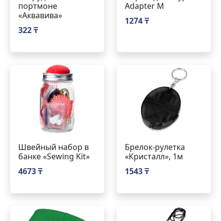
портмоне
Adapter M
«Аквавива»
1274 ₸
322 ₸
Швейный набор в
Брелок-рулетка
банке «Sewing Kit»
«Кристалл», 1м
4673 ₸
1543 ₸