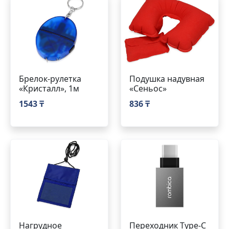
Брелок-рулетка
Подушка надувная
«Кристалл», 1м
«Сеньос»
1543 ₸
836 ₸
Нагрудное
Переходник Type-C