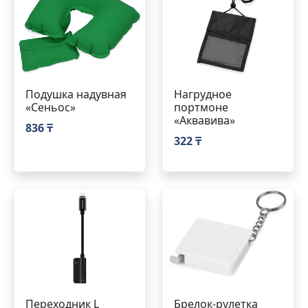
Подушка надувная
Нагрудное
«Сеньос»
портмоне
«Аквавива»
836 ₸
322 ₸
Переходник L
Брелок-рулетка